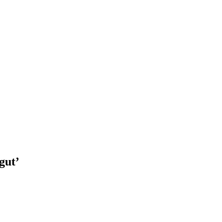
gut
’