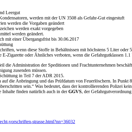
nd Leergut
ondensatoren, werden mit der UN 3508 als Gefahr-Gut eingestuft
erien werden die Vorgaben geändert
zeichen werden exakt vorgegeben
ittel werden geändert.
och mit einer Übergangsfrist bis 30.06.2017
hüttung
ten, wenn diese Stoffe in Behältnissen mit höchstens 5 Liter oder 5 
ie E-Zigarette oder Ähnliches verboten, wenn die Gefahrgutklassen 1.1 b
eil die Administration der Speditionen und Frachtunternehmen beschäfti
inigung zusenden müssen.
Schüttung in Teil 7 der ADR 2015.
ich auf die Anbringung und das Prüfdatum von Feuerlöschern. In Punkt 
erschritten sein.“ Was bedeutet, dass der kontrollierenden Polizei kei
 Inhalte finden natürlich auch in der
GGVS
, der Gefahrgutverordnung
cht-vorschriften-strasse.html?nn=36032