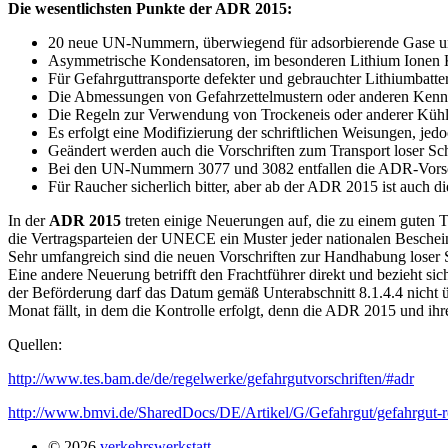
Die wesentlichsten Punkte der ADR 2015:
20 neue UN-Nummern, überwiegend für adsorbierende Gase u
Asymmetrische Kondensatoren, im besonderen Lithium Ionen K
Für Gefahrguttransporte defekter und gebrauchter Lithiumbatt
Die Abmessungen von Gefahrzettelmustern oder anderen Kenn
Die Regeln zur Verwendung von Trockeneis oder anderer Kühlm
Es erfolgt eine Modifizierung der schriftlichen Weisungen, jed
Geändert werden auch die Vorschriften zum Transport loser Sc
Bei den UN-Nummern 3077 und 3082 entfallen die ADR-Vorschrif
Für Raucher sicherlich bitter, aber ab der ADR 2015 ist auch d
In der
ADR 2015
treten einige Neuerungen auf, die zu einem guten T
die Vertragsparteien der UNECE ein Muster jeder nationalen Besche
Sehr umfangreich sind die neuen Vorschriften zur Handhabung loser 
Eine andere Neuerung betrifft den Frachtführer direkt und bezieht s
der Beförderung darf das Datum gemäß Unterabschnitt 8.1.4.4 nicht üb
Monat fällt, in dem die Kontrolle erfolgt, denn die ADR 2015 und ihre
Quellen:
http://www.tes.bam.de/de/regelwerke/gefahrgutvorschriften/#adr
http://www.bmvi.de/SharedDocs/DE/Artikel/G/Gefahrgut/gefahrgut-re
© 2026
verkehrswerkstatt