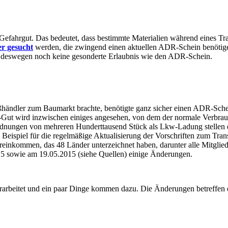
 Gefahrgut. Das bedeutet, dass bestimmte Materialien während eines T
er gesucht
werden, die zwingend einen aktuellen ADR-Schein benötigen
t deswegen noch keine gesonderte Erlaubnis wie den ADR-Schein.
ßhändler zum Baumarkt brachte, benötigte ganz sicher einen ADR-Schei
Gut wird inzwischen einiges angesehen, von dem der normale Verbrauch
nungen von mehreren Hunderttausend Stück als Lkw-Ladung stellen die 
Beispiel für die regelmäßige Aktualisierung der Vorschriften zum Tran
bereinkommen, das 48 Länder unterzeichnet haben, darunter alle Mitgl
15 sowie am 19.05.2015 (siehe Quellen) einige Änderungen.
rarbeitet und ein paar Dinge kommen dazu. Die Änderungen betreffen den