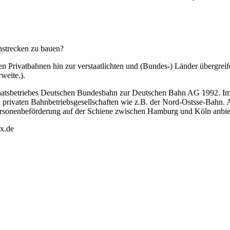
nstrecken zu bauen?
en Privatbahnen hin zur verstaatlichten und (Bundes-) Länder übergreif
weite.).
Staatsbetriebes Deutschen Bundesbahn zur Deutschen Bahn AG 1992. Im
 privaten Bahnbetriebsgesellschaften wie z.B. der Nord-Ostsse-Bahn. A
rsonenbeförderung auf der Schiene zwischen Hamburg und Köln anbiet
x.de